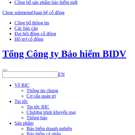
Công bố sản phẩm bảo hiểm mới
Close submenu
Quan hệ cổ đông
Công bố thông tin
Các báo cáo
Đại hội đồng cổ đông
Hỗ trợ cổ đông
Tổng Công ty Bảo hiểm BIDV
EN
Về BIC
Thông tin chung
Cơ cấu quản trị
Tin tức
Tin tức BIC
Chương trình khuyến mại
Thông báo
Sản phẩm
Bảo hiểm doanh nghiệp
Bảo hiểm cá nhân