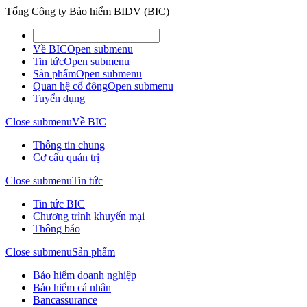
Tổng Công ty Bảo hiểm BIDV (BIC)
Về BIC
Open submenu
Tin tức
Open submenu
Sản phẩm
Open submenu
Quan hệ cổ đông
Open submenu
Tuyển dụng
Close submenu
Về BIC
Thông tin chung
Cơ cấu quản trị
Close submenu
Tin tức
Tin tức BIC
Chương trình khuyến mại
Thông báo
Close submenu
Sản phẩm
Bảo hiểm doanh nghiệp
Bảo hiểm cá nhân
Bancassurance