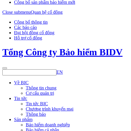
Công bố sản phẩm bảo hiểm mới
Close submenu
Quan hệ cổ đông
Công bố thông tin
Các báo cáo
Đại hội đồng cổ đông
Hỗ trợ cổ đông
Tổng Công ty Bảo hiểm BIDV
EN
Về BIC
Thông tin chung
Cơ cấu quản trị
Tin tức
Tin tức BIC
Chương trình khuyến mại
Thông báo
Sản phẩm
Bảo hiểm doanh nghiệp
Bảo hiểm cá nhân