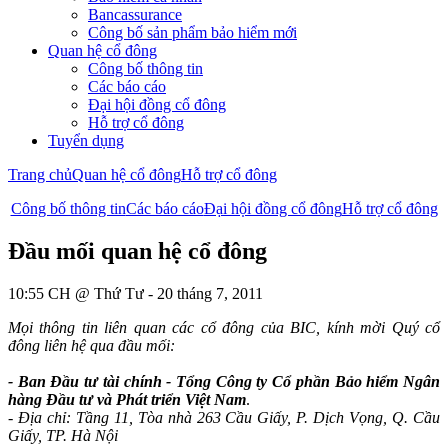
Bancassurance
Công bố sản phẩm bảo hiểm mới
Quan hệ cổ đông
Công bố thông tin
Các báo cáo
Đại hội đồng cổ đông
Hỗ trợ cổ đông
Tuyển dụng
Trang chủ
Quan hệ cổ đông
Hỗ trợ cổ đông
Công bố thông tin
Các báo cáo
Đại hội đồng cổ đông
Hỗ trợ cổ đông
Đầu mối quan hệ cổ đông
10:55 CH @ Thứ Tư - 20 tháng 7, 2011
Mọi thông tin liên quan các cổ đông của BIC, kính mời Quý cổ
đông liên hệ qua đầu mối:
- Ban Đầu tư tài chính - Tổng Công ty Cổ phần Bảo hiểm Ngân
hàng Đầu tư và Phát triển Việt Nam
.
-
Địa chỉ: Tầng 11, Tòa nhà 263 Cầu Giấy, P. Dịch Vọng, Q. Cầu
Giấy, TP. Hà Nội