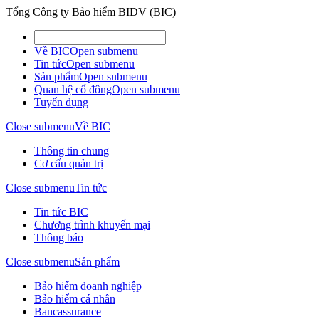
Tổng Công ty Bảo hiểm BIDV (BIC)
Về BIC
Open submenu
Tin tức
Open submenu
Sản phẩm
Open submenu
Quan hệ cổ đông
Open submenu
Tuyển dụng
Close submenu
Về BIC
Thông tin chung
Cơ cấu quản trị
Close submenu
Tin tức
Tin tức BIC
Chương trình khuyến mại
Thông báo
Close submenu
Sản phẩm
Bảo hiểm doanh nghiệp
Bảo hiểm cá nhân
Bancassurance