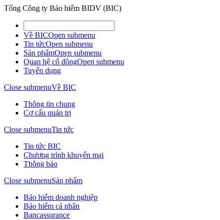
Tổng Công ty Bảo hiểm BIDV (BIC)
Về BIC
Open submenu
Tin tức
Open submenu
Sản phẩm
Open submenu
Quan hệ cổ đông
Open submenu
Tuyển dụng
Close submenu
Về BIC
Thông tin chung
Cơ cấu quản trị
Close submenu
Tin tức
Tin tức BIC
Chương trình khuyến mại
Thông báo
Close submenu
Sản phẩm
Bảo hiểm doanh nghiệp
Bảo hiểm cá nhân
Bancassurance