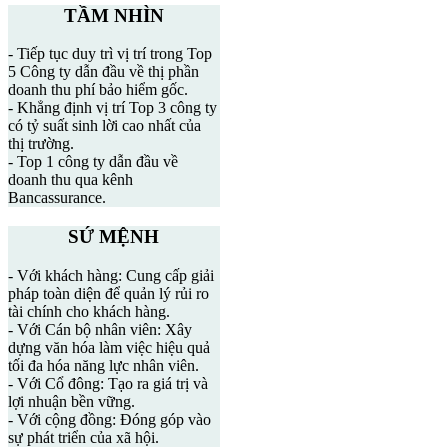
TẦM NHÌN
- Tiếp tục duy trì vị trí trong Top
5 Công ty dẫn đầu về thị phần
doanh thu phí bảo hiểm gốc.
- Khẳng định vị trí Top 3 công ty
có tỷ suất sinh lời cao nhất của
thị trường.
- Top 1 công ty dẫn đầu về
doanh thu qua kênh
Bancassurance.
SỨ MỆNH
- Với khách hàng: Cung cấp giải
pháp toàn diện để quản lý rủi ro
tài chính cho khách hàng.
- Với Cán bộ nhân viên: Xây
dựng văn hóa làm việc hiệu quả
tối đa hóa năng lực nhân viên.
- Với Cổ đông: Tạo ra giá trị và
lợi nhuận bền vững.
- Với cộng đồng: Đóng góp vào
sự phát triển của xã hội.