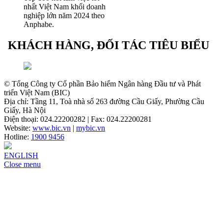
nhất Việt Nam khối doanh
nghiệp lớn năm 2024 theo
Anphabe.
KHÁCH HÀNG, ĐỐI TÁC TIÊU BIỂU
© Tổng Công ty Cổ phần Bảo hiểm Ngân hàng Đầu tư và Phát
triển Việt Nam (BIC)
Địa chỉ: Tầng 11, Toà nhà số 263 đường Cầu Giấy, Phường Cầu
Giấy, Hà Nội
Điện thoại: 024.22200282 | Fax: 024.22200281
Website:
www.bic.vn
|
mybic.vn
Hotline:
1900 9456
ENGLISH
Close menu