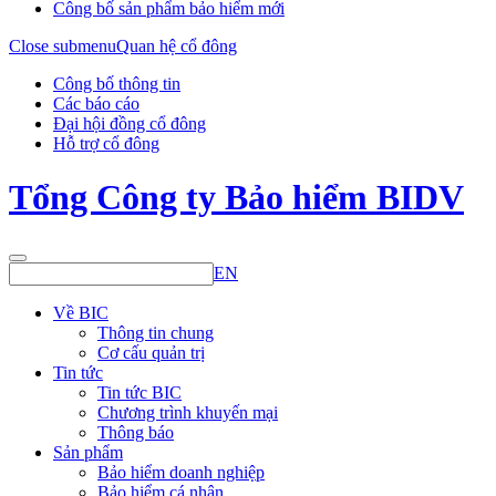
Công bố sản phẩm bảo hiểm mới
Close submenu
Quan hệ cổ đông
Công bố thông tin
Các báo cáo
Đại hội đồng cổ đông
Hỗ trợ cổ đông
Tổng Công ty Bảo hiểm BIDV
EN
Về BIC
Thông tin chung
Cơ cấu quản trị
Tin tức
Tin tức BIC
Chương trình khuyến mại
Thông báo
Sản phẩm
Bảo hiểm doanh nghiệp
Bảo hiểm cá nhân