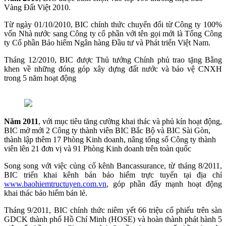
Vàng Đất Việt 2010.
Từ ngày 01/10/2010, BIC chính thức chuyển đổi từ Công ty 100%
vốn Nhà nước sang Công ty cổ phần với tên gọi mới là Tổng Công
ty Cổ phần Bảo hiểm Ngân hàng Đầu tư và Phát triển Việt Nam.
Tháng 12/2010, BIC được Thủ tướng Chính phủ trao tặng Bằng
khen về những đóng góp xây dựng đất nước và bảo vệ CNXH
trong 5 năm hoạt động
Năm 2011
, với mục tiêu tăng cường khai thác và phủ kín hoạt động,
BIC mở mới 2 Công ty thành viên BIC Bắc Bộ và BIC Sài Gòn,
thành lập thêm 17 Phòng Kinh doanh, nâng tổng số Công ty thành
viên lên 21 đơn vị và 91 Phòng Kinh doanh trên toàn quốc
Song song với việc củng cố kênh Bancassurance, từ tháng 8/2011,
BIC triển khai kênh bán bảo hiểm trực tuyến tại địa chỉ
www.baohiemtructuyen.com.vn
, góp phần đẩy mạnh hoạt động
khai thác bảo hiểm bán lẻ.
Tháng 9/2011, BIC chính thức niêm yết 66 triệu cổ phiếu trên sàn
GDCK thành phố Hồ Chí Minh (HOSE) và hoàn thành phát hành 5