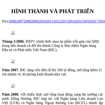
HÌNH THÀNH VÀ PHÁT TRIỂN
Prev
2006
2007
2008
2009
2010
2011
2012
2013
2014
2015
2016
2017
201
Tháng 1/2006
, BIDV chính thức mua lại phần vốn góp của QBE
trong liên doanh và đổi tên thành Công ty Bảo hiểm Ngân hàng
Đầu tư và Phát triển Việt Nam (BIC).
Năm 2007
, BIC tăng vốn điều lệ lên 500 tỷ đồng, mở rộng thêm 11
chi nhánh và 30 phòng kinh doanh khu vực
Năm 2008
, với chiến lược mở rộng hoạt động sang thị trường các
nước Đông Dương, BIC hợp tác với Ngân hàng Liên doanh Lào
Việt (LVB) và Ngân hàng Ngoại thương Lào (BCEL) thành lập