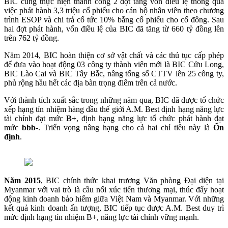
BIC cũng thực hiện thành công 2 đợt tăng vốn điều lệ thông qua
việc phát hành 3,3 triệu cổ phiếu cho cán bộ nhân viên theo chương
trình ESOP và chi trả cổ tức 10% bằng cổ phiếu cho cổ đông. Sau
hai đợt phát hành, vốn điều lệ của BIC đã tăng từ 660 tỷ đồng lên
trên 762 tỷ đồng.
Năm 2014, BIC hoàn thiện cơ sở vật chất và các thủ tục cấp phép
để đưa vào hoạt động 03 công ty thành viên mới là BIC Cửu Long,
BIC Lào Cai và BIC Tây Bắc, nâng tổng số CTTV lên 25 công ty,
phủ rộng hầu hết các địa bàn trọng điểm trên cả nước.
Với thành tích xuất sắc trong những năm qua, BIC đã được tổ chức
xếp hạng tín nhiệm hàng đầu thế giới A.M. Best định hạng năng lực
tài chính đạt mức
B+
, định hạng năng lực tổ chức phát hành đạt
mức
bbb-
. Triển vọng nâng hạng cho cả hai chỉ tiêu này là
Ổn
định
.
Năm 2015
, BIC chính thức khai trương Văn phòng Đại diện tại
Myanmar với vai trò là cầu nối xúc tiến thương mại, thúc đẩy hoạt
động kinh doanh bảo hiểm giữa Việt Nam và Myanmar. Với những
kết quả kinh doanh ấn tượng, BIC tiếp tục được A.M. Best duy trì
mức định hạng tín nhiệm B+, năng lực tài chính vững mạnh.