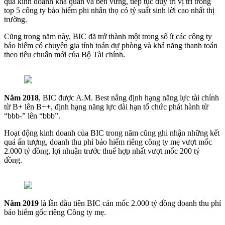
quả kinh doanh khả quan và bền vững, tiếp tục duy trì vị trí trong
top 5 công ty bảo hiểm phi nhân thọ có tỷ suất sinh lời cao nhất thị
trường.
Cũng trong năm này, BIC đã trở thành một trong số ít các công ty
bảo hiểm có chuyên gia tính toán dự phòng và khả năng thanh toán
theo tiêu chuẩn mới của Bộ Tài chính.
Năm 2018
, BIC được A.M. Best nâng định hạng năng lực tài chính
từ B+ lên B++, định hạng năng lực dài hạn tổ chức phát hành từ
“bbb-” lên “bbb”.
Hoạt động kinh doanh của BIC trong năm cũng ghi nhận những kết
quả ấn tượng, doanh thu phí bảo hiểm riêng công ty mẹ vượt mốc
2.000 tỷ đồng, lợi nhuận trước thuế hợp nhất vượt mốc 200 tỷ
đồng.
Năm 2019
là lần đầu tiên BIC cán mốc 2.000 tỷ đồng doanh thu phí
bảo hiểm gốc riêng Công ty mẹ.