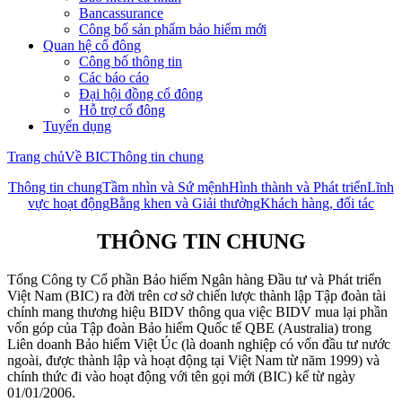
Bancassurance
Công bố sản phẩm bảo hiểm mới
Quan hệ cổ đông
Công bố thông tin
Các báo cáo
Đại hội đồng cổ đông
Hỗ trợ cổ đông
Tuyển dụng
Trang chủ
Về BIC
Thông tin chung
Thông tin chung
Tầm nhìn và Sứ mệnh
Hình thành và Phát triển
Lĩnh
vực hoạt động
Bằng khen và Giải thưởng
Khách hàng, đối tác
THÔNG TIN CHUNG
Tổng Công ty Cổ phần Bảo hiểm Ngân hàng Đầu tư và Phát triển
Việt Nam (BIC) ra đời trên cơ sở chiến lược thành lập Tập đoàn tài
chính mang thương hiệu BIDV thông qua việc BIDV mua lại phần
vốn góp của Tập đoàn Bảo hiểm Quốc tế QBE (Australia) trong
Liên doanh Bảo hiểm Việt Úc (là doanh nghiệp có vốn đầu tư nước
ngoài, được thành lập và hoạt động tại Việt Nam từ năm 1999) và
chính thức đi vào hoạt động với tên gọi mới (BIC) kể từ ngày
01/01/2006.