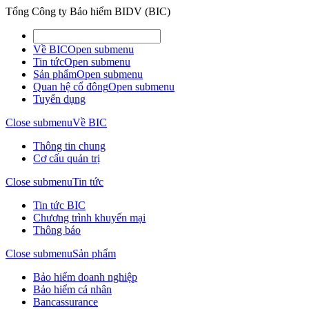
Tổng Công ty Bảo hiểm BIDV (BIC)
Về BIC
Open submenu
Tin tức
Open submenu
Sản phẩm
Open submenu
Quan hệ cổ đông
Open submenu
Tuyển dụng
Close submenu
Về BIC
Thông tin chung
Cơ cấu quản trị
Close submenu
Tin tức
Tin tức BIC
Chương trình khuyến mại
Thông báo
Close submenu
Sản phẩm
Bảo hiểm doanh nghiệp
Bảo hiểm cá nhân
Bancassurance