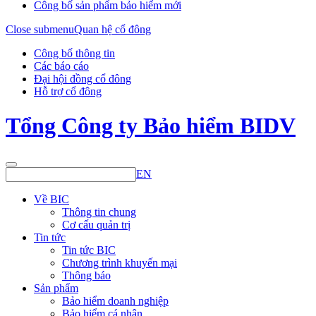
Công bố sản phẩm bảo hiểm mới
Close submenu
Quan hệ cổ đông
Công bố thông tin
Các báo cáo
Đại hội đồng cổ đông
Hỗ trợ cổ đông
Tổng Công ty Bảo hiểm BIDV
EN
Về BIC
Thông tin chung
Cơ cấu quản trị
Tin tức
Tin tức BIC
Chương trình khuyến mại
Thông báo
Sản phẩm
Bảo hiểm doanh nghiệp
Bảo hiểm cá nhân