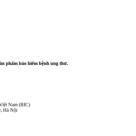
ản phẩm bảo hiểm bệnh ung thư.
 Việt Nam (BIC)
y, Hà Nội