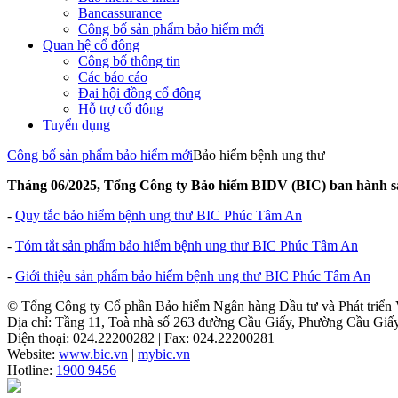
Bancassurance
Công bố sản phẩm bảo hiểm mới
Quan hệ cổ đông
Công bố thông tin
Các báo cáo
Đại hội đồng cổ đông
Hỗ trợ cổ đông
Tuyển dụng
Công bố sản phẩm bảo hiểm mới
Bảo hiểm bệnh ung thư
Tháng 06/2025, Tổng Công ty Bảo hiểm BIDV (BIC) ban hành s
-
Quy tắc bảo hiểm bệnh ung thư BIC Phúc Tâm An
-
Tóm tắt sản phẩm bảo hiểm bệnh ung thư BIC Phúc Tâm An
-
Giới thiệu sản phẩm bảo hiểm bệnh ung thư BIC Phúc Tâm An
© Tổng Công ty Cổ phần Bảo hiểm Ngân hàng Đầu tư và Phát triển
Địa chỉ: Tầng 11, Toà nhà số 263 đường Cầu Giấy, Phường Cầu Giấ
Điện thoại: 024.22200282 | Fax: 024.22200281
Website:
www.bic.vn
|
mybic.vn
Hotline:
1900 9456