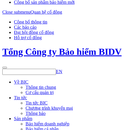
Công bố sản phẩm bảo hiểm mới
Close submenu
Quan hệ cổ đông
Công bố thông tin
Các báo cáo
Đại hội đồng cổ đông
Hỗ trợ cổ đông
Tổng Công ty Bảo hiểm BIDV
EN
Về BIC
Thông tin chung
Cơ cấu quản trị
Tin tức
Tin tức BIC
Chương trình khuyến mại
Thông báo
Sản phẩm
Bảo hiểm doanh nghiệp
Bảo hiểm cá nhân