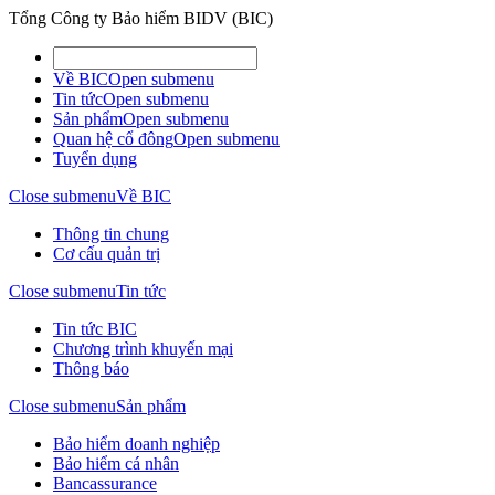
Tổng Công ty Bảo hiểm BIDV (BIC)
Về BIC
Open submenu
Tin tức
Open submenu
Sản phẩm
Open submenu
Quan hệ cổ đông
Open submenu
Tuyển dụng
Close submenu
Về BIC
Thông tin chung
Cơ cấu quản trị
Close submenu
Tin tức
Tin tức BIC
Chương trình khuyến mại
Thông báo
Close submenu
Sản phẩm
Bảo hiểm doanh nghiệp
Bảo hiểm cá nhân
Bancassurance