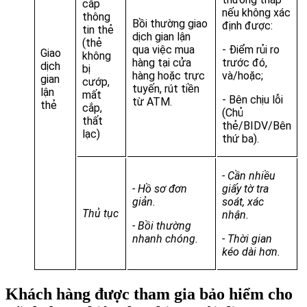
cắp
nếu không xác
thông
Bồi thường giao
định được:
tin thẻ
dịch gian lận
(thẻ
qua việc mua
- Điểm rủi ro
Giao
không
hàng tại cửa
trước đó,
dịch
bị
hàng hoặc trực
và/hoặc;
gian
cướp,
tuyến, rút tiền
lận
mất
- Bên chịu lỗi
từ ATM.
thẻ
cắp,
(Chủ
thất
thẻ/BIDV/Bên
lạc)
thứ ba).
- Cần nhiều
- Hồ sơ đơn
giấy tờ tra
giản.
soát, xác
Thủ tục
nhận.
- Bồi thường
nhanh chóng.
- Thời gian
kéo dài hơn.
Khách hàng được tham gia bảo hiểm cho