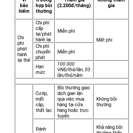
bảo
hợp bồi
(2.200đ/tháng)
gia
hiểm
thường
Chi phí
cấp
Miễn phí
lại/phát
Chi
hành lại
Mất phí
phí
Chi phí
phát
chuyển
Miễn phí
hành
phát
lại thẻ
100.000
Hạn
VNĐ/thẻ/lần, 03
mức
lần/thẻ/năm
Bồi thường giao
Cướp,
dịch gian lận
mất
qua việc mua
Không bồi
cắp,
hàng tại cửa
thường
thất lạc
hàng hoặc trực
tuyến.
Khả năng bồi
Đánh
thường thấp