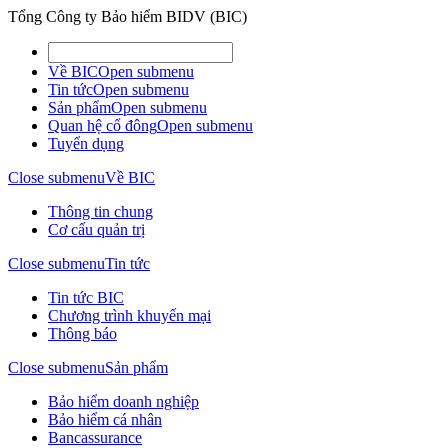
Tổng Công ty Bảo hiểm BIDV (BIC)
Về BIC
Open submenu
Tin tức
Open submenu
Sản phẩm
Open submenu
Quan hệ cổ đông
Open submenu
Tuyển dụng
Close submenu
Về BIC
Thông tin chung
Cơ cấu quản trị
Close submenu
Tin tức
Tin tức BIC
Chương trình khuyến mại
Thông báo
Close submenu
Sản phẩm
Bảo hiểm doanh nghiệp
Bảo hiểm cá nhân
Bancassurance