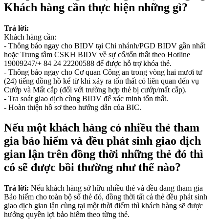
Khách hàng cần thực hiện những gì?
Trả lời:
Khách hàng cần:
- Thông báo ngay cho BIDV tại Chi nhánh/PGD BIDV gần nhất
hoặc Trung tâm CSKH BIDV về sự cố/tổn thất theo Hotline
19009247/+ 84 24 22200588 để được hỗ trợ khóa thẻ.
- Thông báo ngay cho Cơ quan Công an trong vòng hai mươi tư
(24) tiếng đồng hồ kể từ khi xảy ra tổn thất có liên quan đến vụ
Cướp và Mất cắp (đối với trường hợp thẻ bị cướp/mất cắp).
- Tra soát giao dịch cùng BIDV để xác minh tổn thất.
- Hoàn thiện hồ sơ theo hướng dẫn của BIC.
Nếu một khách hàng có nhiều thẻ tham
gia bảo hiểm và đều phát sinh giao dịch
gian lận trên đồng thời những thẻ đó thì
có sẽ được bồi thường như thế nào?
Trả lời:
Nếu khách hàng sở hữu nhiều thẻ và đều đang tham gia
Bảo hiểm cho toàn bộ số thẻ đó, đồng thời tất cả thẻ đều phát sinh
giao dịch gian lận cùng tại một thời điểm thì khách hàng sẽ được
hưởng quyền lợi bảo hiểm theo từng thẻ.