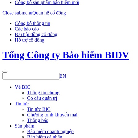
Công bố sản phẩm bảo hiểm mới
Close submenu
Quan hệ cổ đông
Công bố thông tin
Các báo cáo
Đại hội đồng cổ đông
Hỗ trợ cổ đông
Tổng Công ty Bảo hiểm BIDV
EN
Về BIC
Thông tin chung
Cơ cấu quản trị
Tin tức
Tin tức BIC
Chương trình khuyến mại
Thông báo
Sản phẩm
Bảo hiểm doanh nghiệp
Bảo hiểm cá nhân