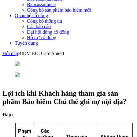
Bancassurance
Công bố sản phẩm bảo hiểm mới
Quan hệ cổ đông
Công bố thông tin
Các báo cáo
Đại hội đồng cổ đông
Hỗ trợ cổ đông
Tuyển dụng
Hỏi đáp
BIDV BIC Card Shield
Lợi ích khi Khách hàng tham gia sản
phẩm Bảo hiểm Chủ thẻ ghi nợ nội địa?
Đáp:
Phạm
Các
vi
trường
Tham gia
Không tham