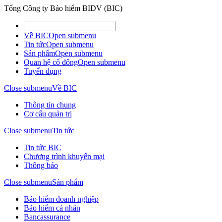
Tổng Công ty Bảo hiểm BIDV (BIC)
Về BIC
Open submenu
Tin tức
Open submenu
Sản phẩm
Open submenu
Quan hệ cổ đông
Open submenu
Tuyển dụng
Close submenu
Về BIC
Thông tin chung
Cơ cấu quản trị
Close submenu
Tin tức
Tin tức BIC
Chương trình khuyến mại
Thông báo
Close submenu
Sản phẩm
Bảo hiểm doanh nghiệp
Bảo hiểm cá nhân
Bancassurance