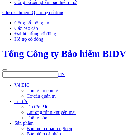
Công bố sản phẩm bảo hiểm mới
Close submenu
Quan hệ cổ đông
Công bố thông tin
Các báo cáo
Đại hội đồng cổ đông
Hỗ trợ cổ đông
Tổng Công ty Bảo hiểm BIDV
EN
Về BIC
Thông tin chung
Cơ cấu quản trị
Tin tức
Tin tức BIC
Chương trình khuyến mại
Thông báo
Sản phẩm
Bảo hiểm doanh nghiệp
Bảo hiểm cá nhân