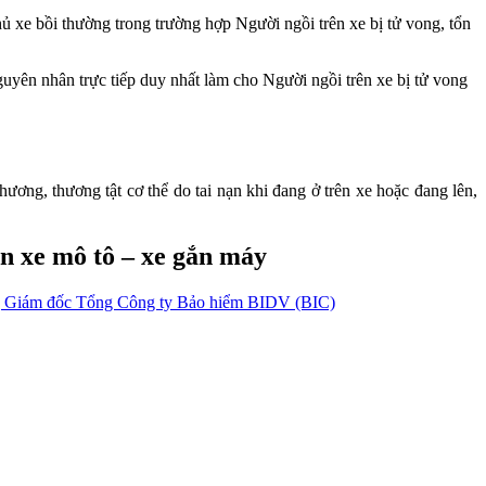
 xe bồi thường trong trường hợp Người ngồi trên xe bị tử vong, tổn
guyên nhân trực tiếp duy nhất làm cho Người ngồi trên xe bị tử vong
ơng, thương tật cơ thể do tai nạn khi đang ở trên xe hoặc đang lên,
n xe mô tô – xe gắn máy
ng Giám đốc Tổng Công ty Bảo hiểm BIDV (BIC)