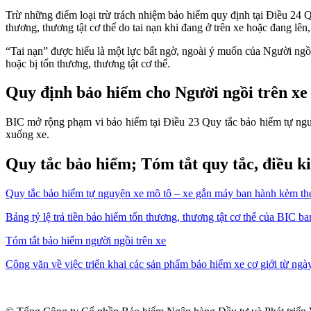
Trừ những điểm loại trừ trách nhiệm bảo hiểm quy định tại Điều 24 
thương, thương tật cơ thể do tai nạn khi đang ở trên xe hoặc đang lên
“Tai nạn” được hiểu là một lực bất ngờ, ngoài ý muốn của Người ngồi 
hoặc bị tổn thương, thương tật cơ thể.
Quy định bảo hiểm cho Người ngồi trên xe
BIC mở rộng phạm vi bảo hiểm tại Điều 23 Quy tắc bảo hiểm tự nguyệ
xuống xe.
Quy tắc bảo hiểm; Tóm tắt quy tắc, điều k
Quy tắc bảo hiểm tự nguyện xe mô tô – xe gắn máy ban hành kèm 
Bảng tỷ lệ trả tiền bảo hiểm tổn thương, thương tật cơ thể của BI
Tóm tắt bảo hiểm người ngồi trên xe
Công văn về việc triển khai các sản phẩm bảo hiểm xe cơ giới từ ng