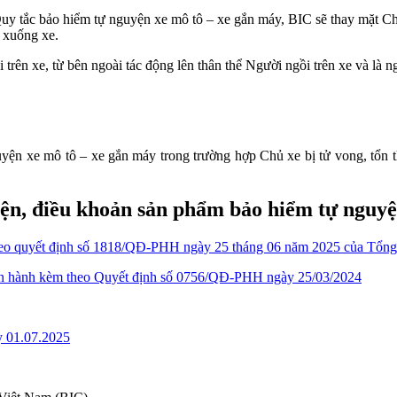
Quy tắc bảo hiểm tự nguyện xe mô tô – xe gắn máy, BIC sẽ thay mặt Chủ
, xuống xe.
trên xe, từ bên ngoài tác động lên thân thể Người ngồi trên xe và là n
n xe mô tô – xe gắn máy trong trường hợp Chủ xe bị tử vong, tổn thư
iện, điều khoản sản phẩm bảo hiểm tự nguyệ
theo quyết định số 1818/QĐ-PHH ngày 25 tháng 06 năm 2025 của Tổ
C ban hành kèm theo Quyết định số 0756/QĐ-PHH ngày 25/03/2024
ày 01.07.2025