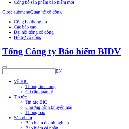
Công bố sản phẩm bảo hiểm mới
Close submenu
Quan hệ cổ đông
Công bố thông tin
Các báo cáo
Đại hội đồng cổ đông
Hỗ trợ cổ đông
Tổng Công ty Bảo hiểm BIDV
EN
Về BIC
Thông tin chung
Cơ cấu quản trị
Tin tức
Tin tức BIC
Chương trình khuyến mại
Thông báo
Sản phẩm
Bảo hiểm doanh nghiệp
Bảo hiểm cá nhân