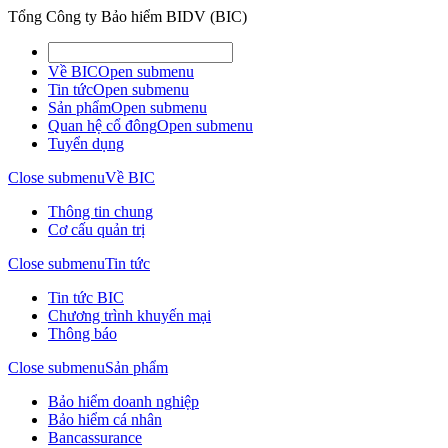
Tổng Công ty Bảo hiểm BIDV (BIC)
Về BIC
Open submenu
Tin tức
Open submenu
Sản phẩm
Open submenu
Quan hệ cổ đông
Open submenu
Tuyển dụng
Close submenu
Về BIC
Thông tin chung
Cơ cấu quản trị
Close submenu
Tin tức
Tin tức BIC
Chương trình khuyến mại
Thông báo
Close submenu
Sản phẩm
Bảo hiểm doanh nghiệp
Bảo hiểm cá nhân
Bancassurance