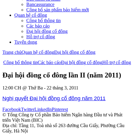
Bancassurance
Công bố sản phẩm bảo hiểm mới
Quan hệ cổ đông
Công bố thông tin
Các báo cáo
Đại hội đồng cổ đông
Hỗ trợ cổ đông
Tuyển dụng
Trang chủ
Quan hệ cổ đông
Đại hội đồng cổ đông
Công bố thông tin
Các báo cáo
Đại hội đồng cổ đông
Hỗ trợ cổ đông
Đại hội đồng cổ đông lần II (năm 2011)
12:00 CH @ Thứ Ba - 22 tháng 3, 2011
Nghị quyết Đại hội đồng cổ đông năm 2011
Facebook
Twitter
LinkedIn
Pinterest
© Tổng Công ty Cổ phần Bảo hiểm Ngân hàng Đầu tư và Phát
triển Việt Nam (BIC)
Địa chỉ: Tầng 11, Toà nhà số 263 đường Cầu Giấy, Phường Cầu
Giấy, Hà Nội