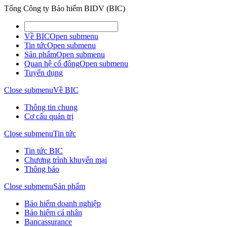
Tổng Công ty Bảo hiểm BIDV (BIC)
Về BIC
Open submenu
Tin tức
Open submenu
Sản phẩm
Open submenu
Quan hệ cổ đông
Open submenu
Tuyển dụng
Close submenu
Về BIC
Thông tin chung
Cơ cấu quản trị
Close submenu
Tin tức
Tin tức BIC
Chương trình khuyến mại
Thông báo
Close submenu
Sản phẩm
Bảo hiểm doanh nghiệp
Bảo hiểm cá nhân
Bancassurance