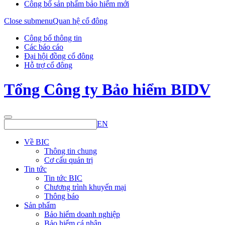
Công bố sản phẩm bảo hiểm mới
Close submenu
Quan hệ cổ đông
Công bố thông tin
Các báo cáo
Đại hội đồng cổ đông
Hỗ trợ cổ đông
Tổng Công ty Bảo hiểm BIDV
EN
Về BIC
Thông tin chung
Cơ cấu quản trị
Tin tức
Tin tức BIC
Chương trình khuyến mại
Thông báo
Sản phẩm
Bảo hiểm doanh nghiệp
Bảo hiểm cá nhân