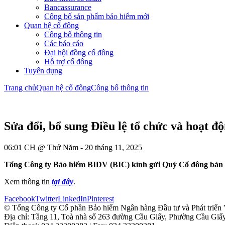
Bancassurance
Công bố sản phẩm bảo hiểm mới
Quan hệ cổ đông
Công bố thông tin
Các báo cáo
Đại hội đồng cổ đông
Hỗ trợ cổ đông
Tuyển dụng
Trang chủ
Quan hệ cổ đông
Công bố thông tin
Sửa đổi, bổ sung Điều lệ tổ chức và hoạt đ
06:01 CH @ Thứ Năm - 20 tháng 11, 2025
Tổng Công ty Bảo hiểm BIDV (BIC) kính gửi Quý Cổ đông bản công
Xem thông tin
tại đây
.
Facebook
Twitter
LinkedIn
Pinterest
© Tổng Công ty Cổ phần Bảo hiểm Ngân hàng Đầu tư và Phát triển
Địa chỉ: Tầng 11, Toà nhà số 263 đường Cầu Giấy, Phường Cầu Giấ