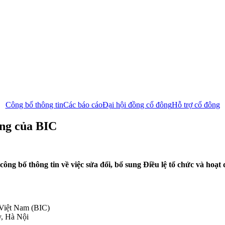
Công bố thông tin
Các báo cáo
Đại hội đồng cổ đông
Hỗ trợ cổ đông
ộng của BIC
 bố thông tin về việc sửa đổi, bổ sung Điều lệ tổ chức và hoạt 
 Việt Nam (BIC)
y, Hà Nội