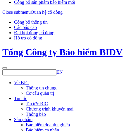
Công bố sản phẩm bảo hiểm mới
Close submenu
Quan hệ cổ đông
Công bố thông tin
Các báo cáo
Đại hội đồng cổ đông
Hỗ trợ cổ đông
Tổng Công ty Bảo hiểm BIDV
EN
Về BIC
Thông tin chung
Cơ cấu quản trị
Tin tức
Tin tức BIC
Chương trình khuyến mại
Thông báo
Sản phẩm
Bảo hiểm doanh nghiệp
Bảo hiểm cá nhân