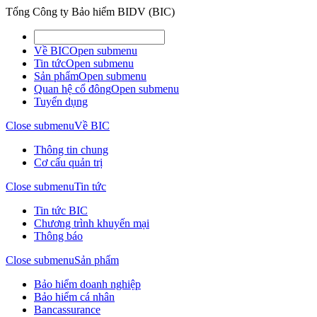
Tổng Công ty Bảo hiểm BIDV (BIC)
Về BIC
Open submenu
Tin tức
Open submenu
Sản phẩm
Open submenu
Quan hệ cổ đông
Open submenu
Tuyển dụng
Close submenu
Về BIC
Thông tin chung
Cơ cấu quản trị
Close submenu
Tin tức
Tin tức BIC
Chương trình khuyến mại
Thông báo
Close submenu
Sản phẩm
Bảo hiểm doanh nghiệp
Bảo hiểm cá nhân
Bancassurance