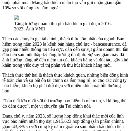
buộc phải mua. Mảng bảo hiểm nhân thọ vẫn ghi nhận giảm gần
10% so với cùng kỳ năm ngoái.
Tăng trưởng doanh thu phí bảo hiểm giai đoạn 2016-
2023. Ảnh VNR
Theo các chuyên gia tài chính, thách thức lớn nhất của ngành Bảo
hiểm trong năm 2023 là kênh bán hàng chủ lực - bancassurance, đã
gặp phải nhiều thông tin tiêu cực, dẫn đến sự sụt giảm doanh thu lần
đầu tiên sau một thập kỷ tăng trưởng ổn định. Sự suy giảm này đã
ảnh hưởng nặng nề đến niềm tin của khách hàng và đối tác, gây khó
khăn trong việc duy trì thị phần và thu hút khách hàng mới.
Thách thức thứ hai là thách thức khách quan, những biến động kinh
tế toàn cầu và sự bất ổn tài chính đã làm tăng rủi ro cho các công ty
bảo hiểm, khiến họ phải đối diện với nhiều khiếu nại bồi thường
hơn.
“Tổn thất lớn nhất với thị trường bảo hiểm là niềm tin, vì không thể
đo đếm được”, một vị chuyên gia Tài chính nói.
Đáng chú ý, năm 2023, số lượng hợp đồng khai thác mới của lĩnh
vực bảo hiểm nhân thọ đạt 1.915.623 hợp đồng (sản phẩm chính),
giảm 43,8% so với cùng kỳ năm ngoái và sản phẩm bảo hiểm liên