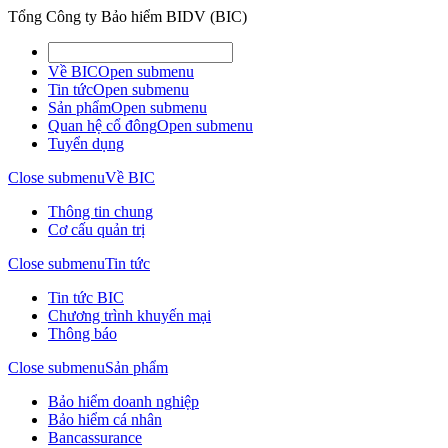
Tổng Công ty Bảo hiểm BIDV (BIC)
Về BIC
Open submenu
Tin tức
Open submenu
Sản phẩm
Open submenu
Quan hệ cổ đông
Open submenu
Tuyển dụng
Close submenu
Về BIC
Thông tin chung
Cơ cấu quản trị
Close submenu
Tin tức
Tin tức BIC
Chương trình khuyến mại
Thông báo
Close submenu
Sản phẩm
Bảo hiểm doanh nghiệp
Bảo hiểm cá nhân
Bancassurance