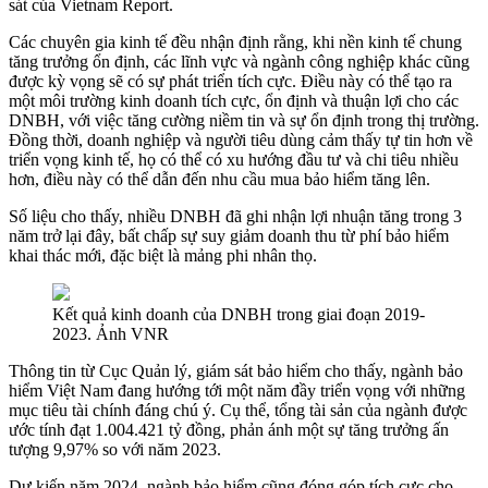
sát của Vietnam Report.
Các chuyên gia kinh tế đều nhận định rằng, khi nền kinh tế chung
tăng trưởng ổn định, các lĩnh vực và ngành công nghiệp khác cũng
được kỳ vọng sẽ có sự phát triển tích cực. Điều này có thể tạo ra
một môi trường kinh doanh tích cực, ổn định và thuận lợi cho các
DNBH, với việc tăng cường niềm tin và sự ổn định trong thị trường.
Đồng thời, doanh nghiệp và người tiêu dùng cảm thấy tự tin hơn về
triển vọng kinh tế, họ có thể có xu hướng đầu tư và chi tiêu nhiều
hơn, điều này có thể dẫn đến nhu cầu mua bảo hiểm tăng lên.
Số liệu cho thấy, nhiều DNBH đã ghi nhận lợi nhuận tăng trong 3
năm trở lại đây, bất chấp sự suy giảm doanh thu từ phí bảo hiểm
khai thác mới, đặc biệt là mảng phi nhân thọ.
Kết quả kinh doanh của DNBH trong giai đoạn 2019-
2023. Ảnh VNR
Thông tin từ Cục Quản lý, giám sát bảo hiểm cho thấy, ngành bảo
hiểm Việt Nam đang hướng tới một năm đầy triển vọng với những
mục tiêu tài chính đáng chú ý. Cụ thể, tổng tài sản của ngành được
ước tính đạt 1.004.421 tỷ đồng, phản ánh một sự tăng trưởng ấn
tượng 9,97% so với năm 2023.
Dự kiến năm 2024, ngành bảo hiểm cũng đóng góp tích cực cho