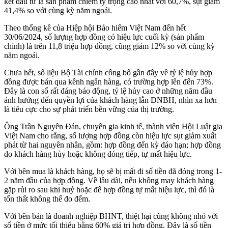
kết đầu tư là sản phẩm chiếm tỷ trọng cao nhất với 60,7%, sụt giảm
41,4% so với cùng kỳ năm ngoái.
Theo thống kê của Hiệp hội Bảo hiểm Việt Nam đến hết
30/06/2024, số lượng hợp đồng có hiệu lực cuối kỳ (sản phẩm
chính) là trên 11,8 triệu hợp đồng, cũng giảm 12% so với cùng kỳ
năm ngoái.
Chưa hết, số liệu Bộ Tài chính công bố gần đây về tỷ lệ hủy hợp
đồng được bán qua kênh ngân hàng, có trường hợp lên đến 73%.
Đây là con số rất đáng báo động, tỷ lệ hủy cao ở những năm đầu
ảnh hưởng đến quyền lợi của khách hàng lẫn DNBH, nhìn xa hơn
là tiêu cực cho sự phát triển bền vững của thị trường.
Ông Trần Nguyên Đán, chuyên gia kinh tế, thành viên Hội Luật gia
Việt Nam cho rằng, số lượng hợp đồng còn hiệu lực sụt giảm xuất
phát từ hai nguyên nhân, gồm: hợp đồng đến kỳ đáo hạn; hợp đồng
do khách hàng hủy hoặc không đóng tiếp, tự mất hiệu lực.
Với bên mua là khách hàng, họ sẽ bị mất đi số tiền đã đóng trong 1-
2 năm đầu của hợp đồng. Về lâu dài, nếu không may khách hàng
gặp rủi ro sau khi huỷ hoặc để hợp đồng tự mất hiệu lực, thì đó là
tổn thất không thể đo đếm.
Với bên bán là doanh nghiệp BHNT, thiệt hại cũng không nhỏ với
số tiền ở mức tối thiểu bằng 60% giá trị hợp đồng. Đây là số tiền