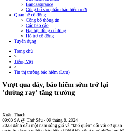
Bancassurance
Công bố sản phẩm bảo hiểm mới
Quan hệ cổ đông
Công bố thông tin
Các báo cáo
Đại hội đồng cổ đông
Hỗ trợ cổ đông
Tuyển dụng
Trang chủ
>
Tiếng Việt
>
Tin thị trường bảo hiểm (Lưu)
Vượt qua đáy, bảo hiểm sớm trở lại
'đường ray' tăng trưởng
Xuân Thạch
09:03 SA @ Thứ Sáu - 09 tháng 8, 2024
2023 đánh dấu một năm sóng gió và “khó quên” đối với cơ quan
quản lý, doanh nghiệp bảo hiểm (DNBH), cũng như những người