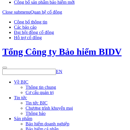
Công bố sản phẩm bảo hiểm mới
Close submenu
Quan hệ cổ đông
Công bố thông tin
Các báo cáo
Đại hội đồng cổ đông
Hỗ trợ cổ đông
Tổng Công ty Bảo hiểm BIDV
EN
Về BIC
Thông tin chung
Cơ cấu quản trị
Tin tức
Tin tức BIC
Chương trình khuyến mại
Thông báo
Sản phẩm
Bảo hiểm doanh nghiệp
Bảo hiểm cá nhân