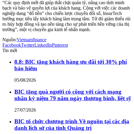
“Các quy định mới đã giúp thắt chặt quản lý, nâng cao tính minh
bạch và bảo vệ quyền lợi của khách hang. Cộng với việc các doanh
nghiệp đang “đổ tiền” cho chiến lược chuyển đổi số, InsurTech
hướng mục tiêu lấy khách hàng làm trọng tâm. Từ đó giảm thiểu rủi
ro hủy hợp đồng và tạo nền tảng cho sự phát triển bền vững của thị
trường”, một vị chuyên gia kinh tế nhấn mạnh.
Nguồn:
Vietnamfinance
Facebook
Twitter
LinkedIn
Pinterest
Tin mới
8.8: BIC tặng khách hàng ưu đãi tới 30% phí
bảo hiểm
05/08/2026
BIC tặng quà người có công với cách mạng
nhân kỷ niệm 79 năm ngày thương binh, liệt sỹ
27/07/2026
BIC tổ chức chương trình Về nguồn tại các địa
danh lịch sử của tỉnh Quảng trị