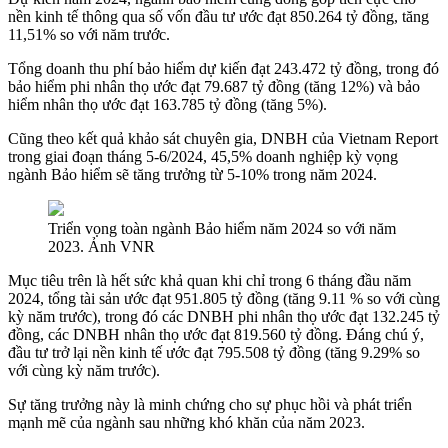
nền kinh tế thông qua số vốn đầu tư ước đạt 850.264 tỷ đồng, tăng
11,51% so với năm trước.
Tổng doanh thu phí bảo hiểm dự kiến đạt 243.472 tỷ đồng, trong đó
bảo hiểm phi nhân thọ ước đạt 79.687 tỷ đồng (tăng 12%) và bảo
hiểm nhân thọ ước đạt 163.785 tỷ đồng (tăng 5%).
Cũng theo kết quả khảo sát chuyên gia, DNBH của Vietnam Report
trong giai đoạn tháng 5-6/2024, 45,5% doanh nghiệp kỳ vọng
ngành Bảo hiểm sẽ tăng trưởng từ 5-10% trong năm 2024.
Triển vọng toàn ngành Bảo hiểm năm 2024 so với năm
2023. Ảnh VNR
Mục tiêu trên là hết sức khả quan khi chỉ trong 6 tháng đầu năm
2024, tổng tài sản ước đạt 951.805 tỷ đồng (tăng 9.11 % so với cùng
kỳ năm trước), trong đó các DNBH phi nhân thọ ước đạt 132.245 tỷ
đồng, các DNBH nhân thọ ước đạt 819.560 tỷ đồng. Đáng chú ý,
đầu tư trở lại nền kinh tế ước đạt 795.508 tỷ đồng (tăng 9.29% so
với cùng kỳ năm trước).
Sự tăng trưởng này là minh chứng cho sự phục hồi và phát triển
mạnh mẽ của ngành sau những khó khăn của năm 2023.