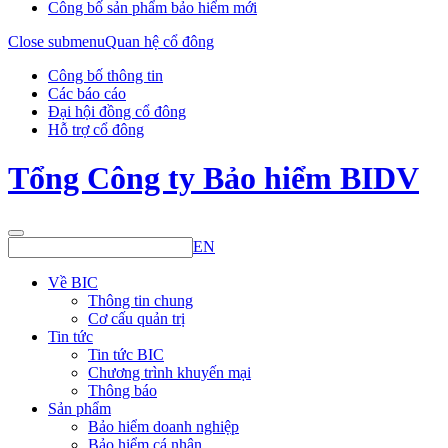
Công bố sản phẩm bảo hiểm mới
Close submenu
Quan hệ cổ đông
Công bố thông tin
Các báo cáo
Đại hội đồng cổ đông
Hỗ trợ cổ đông
Tổng Công ty Bảo hiểm BIDV
EN
Về BIC
Thông tin chung
Cơ cấu quản trị
Tin tức
Tin tức BIC
Chương trình khuyến mại
Thông báo
Sản phẩm
Bảo hiểm doanh nghiệp
Bảo hiểm cá nhân