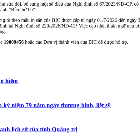
 sửa đổi, bổ sung một số điều của Nghị định số 67/2023/NĐ-CP, có hi
hành “Bên thứ ba”.
giới theo mẫu in sẵn của BIC được cấp từ ngày 01/7/2026 đến ngày 3
định tại Nghị định số 220/2026/NĐ-CP. Việc cập nhật thuật ngữ nêu tr
ng.
ne
19009456
hoặc các Đơn vị thành viên của BIC để được hỗ trợ.
ảo hiểm
 kỷ niệm 79 năm ngày thương binh, liệt sỹ
anh lịch sử của tỉnh Quảng trị