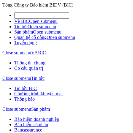
Tổng Công ty Bảo hiểm BIDV (BIC)
Về BIC
Open submenu
Tin tức
Open submenu
Sản phẩm
Open submenu
Quan hệ cổ đông
Open submenu
Tuyển dụng
Close submenu
Về BIC
Thông tin chung
Cơ cấu quản trị
Close submenu
Tin tức
Tin tức BIC
Chương trình khuyến mại
Thông báo
Close submenu
Sản phẩm
Bảo hiểm doanh nghiệp
Bảo hiểm cá nhân
Bancassurance