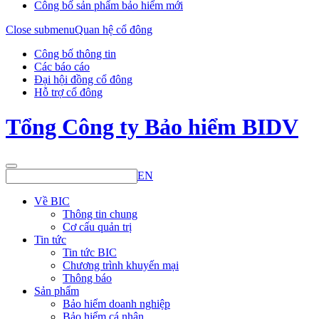
Công bố sản phẩm bảo hiểm mới
Close submenu
Quan hệ cổ đông
Công bố thông tin
Các báo cáo
Đại hội đồng cổ đông
Hỗ trợ cổ đông
Tổng Công ty Bảo hiểm BIDV
EN
Về BIC
Thông tin chung
Cơ cấu quản trị
Tin tức
Tin tức BIC
Chương trình khuyến mại
Thông báo
Sản phẩm
Bảo hiểm doanh nghiệp
Bảo hiểm cá nhân