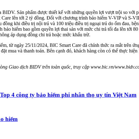
BIDV. Sản phẩm được thiết kế với những quyền lợi vượt trội so với p
 Care lên tới 2 tỷ đồng. Đối với chương trình bảo hiểm V-VIP và S-VIP
đồng khi điều trị nội trú và 100 triệu điều trị ngoại trú do ốm đau, bệnh
bảo hiểm bao gồm quyền lợi thai sản với mức chi trả tối đa lên tới 80
không áp dụng đồng chi trả hoặc mức khấu trừ.
hiểm, từ ngày 25/11/2024, BIC Smart Care đã chính thức ra mắt trên 
 đặt mua và thanh toán. Bên cạnh đó, khách hàng còn có thể thực hiện
c Phòng Giao dịch BIDV trên toàn quốc, truy cập www.bic.vn/www.bidv.c
 Top 4 công ty bảo hiểm phi nhân thọ uy tín Việt Nam
ảo hiểm