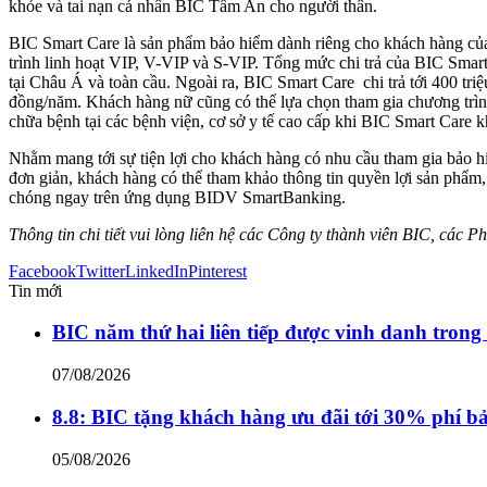
khỏe và tai nạn cá nhân BIC Tâm An cho người thân.
BIC Smart Care là sản phẩm bảo hiểm dành riêng cho khách hàng của 
trình linh hoạt VIP, V-VIP và S-VIP. Tổng mức chi trả của BIC Smart
tại Châu Á và toàn cầu. Ngoài ra, BIC Smart Care chi trả tới 400 triệu 
đồng/năm. Khách hàng nữ cũng có thể lựa chọn tham gia chương trình 
chữa bệnh tại các bệnh viện, cơ sở y tế cao cấp khi BIC Smart Care 
Nhằm mang tới sự tiện lợi cho khách hàng có nhu cầu tham gia bảo 
đơn giản, khách hàng có thể tham khảo thông tin quyền lợi sản phẩm,
chóng ngay trên ứng dụng BIDV SmartBanking.
Thông tin chi tiết vui lòng liên hệ các Công ty thành viên BIC, cá
Facebook
Twitter
LinkedIn
Pinterest
Tin mới
BIC năm thứ hai liên tiếp được vinh danh trong
07/08/2026
8.8: BIC tặng khách hàng ưu đãi tới 30% phí b
05/08/2026