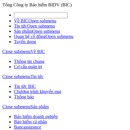
Tổng Công ty Bảo hiểm BIDV (BIC)
Về BIC
Open submenu
Tin tức
Open submenu
Sản phẩm
Open submenu
Quan hệ cổ đông
Open submenu
Tuyển dụng
Close submenu
Về BIC
Thông tin chung
Cơ cấu quản trị
Close submenu
Tin tức
Tin tức BIC
Chương trình khuyến mại
Thông báo
Close submenu
Sản phẩm
Bảo hiểm doanh nghiệp
Bảo hiểm cá nhân
Bancassurance