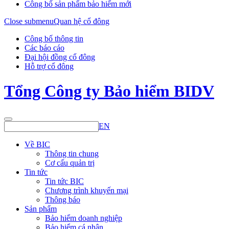
Công bố sản phẩm bảo hiểm mới
Close submenu
Quan hệ cổ đông
Công bố thông tin
Các báo cáo
Đại hội đồng cổ đông
Hỗ trợ cổ đông
Tổng Công ty Bảo hiểm BIDV
EN
Về BIC
Thông tin chung
Cơ cấu quản trị
Tin tức
Tin tức BIC
Chương trình khuyến mại
Thông báo
Sản phẩm
Bảo hiểm doanh nghiệp
Bảo hiểm cá nhân