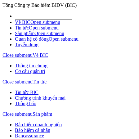
Tổng Công ty Bảo hiểm BIDV (BIC)
Về BIC
Open submenu
Tin tức
Open submenu
Sản phẩm
Open submenu
Quan hệ cổ đông
Open submenu
Tuyển dụng
Close submenu
Về BIC
Thông tin chung
Cơ cấu quản trị
Close submenu
Tin tức
Tin tức BIC
Chương trình khuyến mại
Thông báo
Close submenu
Sản phẩm
Bảo hiểm doanh nghiệp
Bảo hiểm cá nhân
Bancassurance