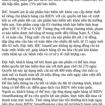
đãi hấp dẫn, giảm 15% phí bảo hiểm.
BIC SmartCare là sản phẩm bảo hiểm sức khỏe cao cấp được thiết
kế riêng cho khách hàng của BIDV với các quyền lợi bảo vệ vượt
trội so với phần lớn các sản phẩm bảo hiểm sức khỏe trên thị trường
hiện nay. Sản phẩm cung cấp 03 chương trình bảo hiểm linh hoạt
gồm VIP, V-VIP và S-VIP. Tương ứng với từng chương trình, phạm
vi bảo hiểm được mở rộng từ trong nước đến Đông Nam Á, Châu
Á và toàn cầu. Tổng mức chi trả của sản phẩm lên tới 2 tỷ đồng,
đáp ứng nhu cầu bảo vệ toàn diện cho nhiều độ tuổi, từ 15 ngày tuổi
đến 65 tuổi. Đặc biệt, BIC SmartCare không áp dụng đồng chi trả
hoặc mức khấu trừ, giúp khách hàng tối ưu hóa chi phí khi khám
chữa bệnh tại các bệnh viện và cơ sở y tế chất lượng cao.
Đặc biệt, khách hàng nữ khi tham gia sản phẩm có thể lựa chọn
thêm quyền lợi bảo hiểm thai sản với thời gian chờ chỉ 270 ngày.
Quyền lợi này áp dụng mức chi trả tới 400 triệu đồng cho mỗi ca
sinh mổ và thanh toán tới 20 triệu đồng cho mỗi ngày nằm viện đối
với trường hợp sinh thường.
Để tìm hiểu thông tin chi tiết và nhận ưu đãi từ chương trình, khách
hàng có thể đến các điểm giao dịch của BIDV trên toàn quốc.
Ngoài ra, khách hàng có thể truy cập ứng dụng ngân hàng số BIDV
SmartBanking để tra cứu quyền lợi sản phẩm, thực hiện đặt mua và
thanh toán trực tuyến. Tính năng khai báo bồi thường tích hợp ngay
trên ứng dụng BIDV SmartBanking cũng hỗ trợ khách hàng nộp hồ