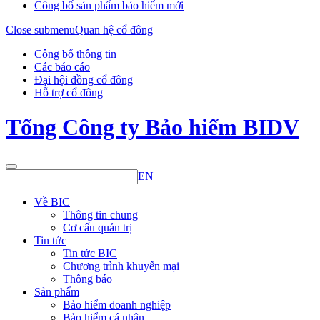
Công bố sản phẩm bảo hiểm mới
Close submenu
Quan hệ cổ đông
Công bố thông tin
Các báo cáo
Đại hội đồng cổ đông
Hỗ trợ cổ đông
Tổng Công ty Bảo hiểm BIDV
EN
Về BIC
Thông tin chung
Cơ cấu quản trị
Tin tức
Tin tức BIC
Chương trình khuyến mại
Thông báo
Sản phẩm
Bảo hiểm doanh nghiệp
Bảo hiểm cá nhân