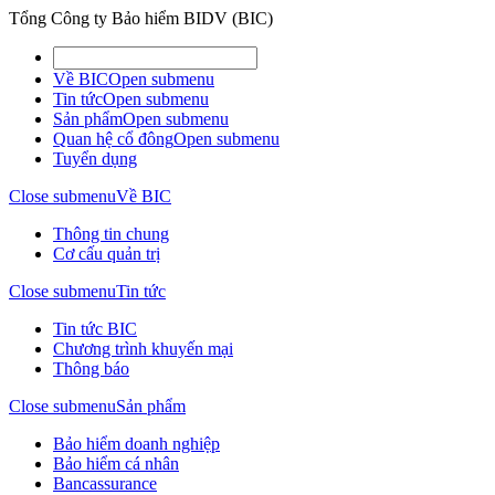
Tổng Công ty Bảo hiểm BIDV (BIC)
Về BIC
Open submenu
Tin tức
Open submenu
Sản phẩm
Open submenu
Quan hệ cổ đông
Open submenu
Tuyển dụng
Close submenu
Về BIC
Thông tin chung
Cơ cấu quản trị
Close submenu
Tin tức
Tin tức BIC
Chương trình khuyến mại
Thông báo
Close submenu
Sản phẩm
Bảo hiểm doanh nghiệp
Bảo hiểm cá nhân
Bancassurance