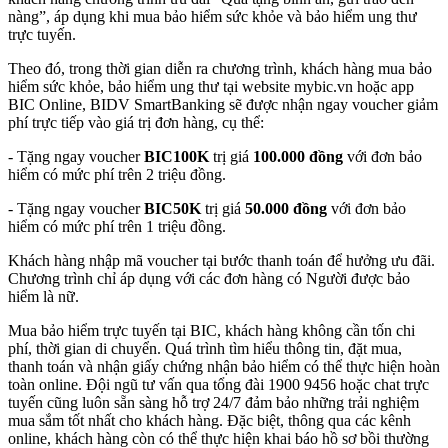
nàng”, áp dụng khi mua bảo hiểm sức khỏe và bảo hiểm ung thư
trực tuyến.
Theo đó, trong thời gian diễn ra chương trình, khách hàng mua bảo
hiểm sức khỏe, bảo hiểm ung thư tại website mybic.vn hoặc app
BIC Online, BIDV SmartBanking sẽ được nhận ngay voucher giảm
phí trực tiếp vào giá trị đơn hàng, cụ thể:
- Tặng ngay voucher
BIC100K
trị giá
100.000 đồng
với đơn bảo
hiểm có mức phí trên 2 triệu đồng.
- Tặng ngay voucher
BIC50K
trị giá
50.000 đồng
với đơn bảo
hiểm có mức phí trên 1 triệu đồng.
Khách hàng nhập mã voucher tại bước thanh toán để hưởng ưu đãi.
Chương trình chỉ áp dụng với các đơn hàng có Người được bảo
hiểm là nữ.
Mua bảo hiểm trực tuyến tại BIC, khách hàng không cần tốn chi
phí, thời gian di chuyển. Quá trình tìm hiểu thông tin, đặt mua,
thanh toán và nhận giấy chứng nhận bảo hiểm có thể thực hiện hoàn
toàn online. Đội ngũ tư vấn qua tổng đài 1900 9456 hoặc chat trực
tuyến cũng luôn sẵn sàng hỗ trợ 24/7 đảm bảo những trải nghiệm
mua sắm tốt nhất cho khách hàng. Đặc biệt, thông qua các kênh
online, khách hàng còn có thể thực hiện khai báo hồ sơ bồi thường