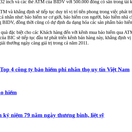
32 inch và các thẻ ATM của BIDV với 500.000 đồng có sẵn trong tài 
 và khẳng định sẽ tiếp tục duy trì vị trí tiên phong trong việc phát tr
 cá nhân như: bảo hiểm xe cơ giới, bảo hiểm con người, bảo hiểm nh
ống BIDV, đồng thời cũng có dự định đa dạng hóa các sản phẩm bảo h
 quà đặc biệt cho các Khách hàng đến với kênh mua bảo hiểm qua AT
 của BIC sẽ tiếp tục đầu tư phát triển kênh bán hàng này, khẳng định vị
giải thưởng ngày càng giá trị trong cả năm 2011.
 Top 4 công ty bảo hiểm phi nhân thọ uy tín Việt Nam
ảo hiểm
 kỷ niệm 79 năm ngày thương binh, liệt sỹ