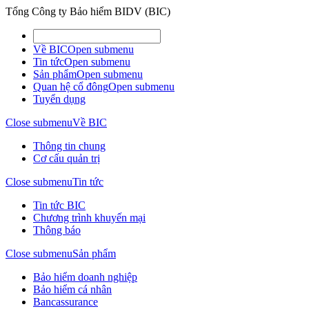
Tổng Công ty Bảo hiểm BIDV (BIC)
Về BIC
Open submenu
Tin tức
Open submenu
Sản phẩm
Open submenu
Quan hệ cổ đông
Open submenu
Tuyển dụng
Close submenu
Về BIC
Thông tin chung
Cơ cấu quản trị
Close submenu
Tin tức
Tin tức BIC
Chương trình khuyến mại
Thông báo
Close submenu
Sản phẩm
Bảo hiểm doanh nghiệp
Bảo hiểm cá nhân
Bancassurance