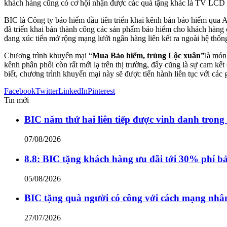
khách hàng cũng có cơ hội nhận được các quà tặng khác là TV LCD 
BIC là Công ty bảo hiểm đầu tiên triển khai kênh bán bảo hiểm qua ATM
đã triển khai bán thành công các sản phẩm bảo hiểm cho khách hàng
đang xúc tiến mở rộng mạng lưới ngân hàng liên kết ra ngoài hệ th
Chương trình khuyến mại “
Mua Bảo hiểm, trúng Lộc xuân”
là món
kênh phân phối còn rất mới lạ trên thị trường, đây cũng là sự cam kết
biết, chương trình khuyến mại này sẽ được tiến hành liên tục với các 
Facebook
Twitter
LinkedIn
Pinterest
Tin mới
BIC năm thứ hai liên tiếp được vinh danh trong
07/08/2026
8.8: BIC tặng khách hàng ưu đãi tới 30% phí b
05/08/2026
BIC tặng quà người có công với cách mạng nhân
27/07/2026