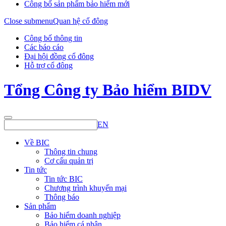
Công bố sản phẩm bảo hiểm mới
Close submenu
Quan hệ cổ đông
Công bố thông tin
Các báo cáo
Đại hội đồng cổ đông
Hỗ trợ cổ đông
Tổng Công ty Bảo hiểm BIDV
EN
Về BIC
Thông tin chung
Cơ cấu quản trị
Tin tức
Tin tức BIC
Chương trình khuyến mại
Thông báo
Sản phẩm
Bảo hiểm doanh nghiệp
Bảo hiểm cá nhân