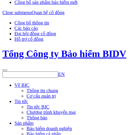
Công bố sản phẩm bảo hiểm mới
Close submenu
Quan hệ cổ đông
Công bố thông tin
Các báo cáo
Đại hội đồng cổ đông
Hỗ trợ cổ đông
Tổng Công ty Bảo hiểm BIDV
EN
Về BIC
Thông tin chung
Cơ cấu quản trị
Tin tức
Tin tức BIC
Chương trình khuyến mại
Thông báo
Sản phẩm
Bảo hiểm doanh nghiệp
Bảo hiểm cá nhân