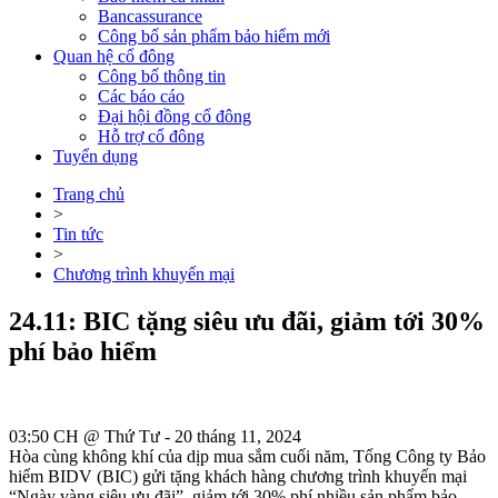
Bancassurance
Công bố sản phẩm bảo hiểm mới
Quan hệ cổ đông
Công bố thông tin
Các báo cáo
Đại hội đồng cổ đông
Hỗ trợ cổ đông
Tuyển dụng
Trang chủ
>
Tin tức
>
Chương trình khuyến mại
24.11: BIC tặng siêu ưu đãi, giảm tới 30%
phí bảo hiểm
03:50 CH @ Thứ Tư - 20 tháng 11, 2024
Hòa cùng không khí của dịp mua sắm cuối năm, Tổng Công ty Bảo
hiểm BIDV (BIC) gửi tặng khách hàng chương trình khuyến mại
“Ngày vàng siêu ưu đãi”, giảm tới 30% phí nhiều sản phẩm bảo