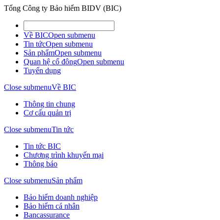
Tổng Công ty Bảo hiểm BIDV (BIC)
Về BIC
Open submenu
Tin tức
Open submenu
Sản phẩm
Open submenu
Quan hệ cổ đông
Open submenu
Tuyển dụng
Close submenu
Về BIC
Thông tin chung
Cơ cấu quản trị
Close submenu
Tin tức
Tin tức BIC
Chương trình khuyến mại
Thông báo
Close submenu
Sản phẩm
Bảo hiểm doanh nghiệp
Bảo hiểm cá nhân
Bancassurance