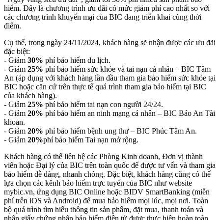
hiểm. Đây là chương trình ưu đãi có mức giảm phí cao nhất so với
các chương trình khuyến mại của BIC đang triển khai cùng thời
điểm.
Cụ thể, trong ngày 24/11/2024, khách hàng sẽ nhận được các ưu đãi
đặc biệt:
- Giảm
30%
phí bảo hiểm du lịch.
- Giảm
25%
phí bảo hiểm sức khỏe và tai nạn cá nhân – BIC Tâm
An (áp dụng với khách hàng lần đầu tham gia bảo hiểm sức khỏe tại
BIC hoặc căn cứ trên thực tế quá trình tham gia bảo hiểm tại BIC
của khách hàng).
- Giảm
25%
phí bảo hiểm tai nạn con người 24/24.
- Giảm
20%
phí bảo hiểm an ninh mạng cá nhân – BIC Bảo An Tài
khoản.
- Giảm
20%
phí bảo hiểm bệnh ung thư – BIC Phúc Tâm An.
- Giảm
20%
phí bảo hiểm Tai nạn mở rộng.
Khách hàng có thể liên hệ các Phòng Kinh doanh, Đơn vị thành
viên hoặc Đại lý của BIC trên toàn quốc để được tư vấn và tham gia
bảo hiểm dễ dàng, nhanh chóng. Đặc biệt, khách hàng cũng có thể
lựa chọn các kênh bảo hiểm trực tuyến của BIC như website
mybic.vn, ứng dụng BIC Online hoặc BIDV SmartBanking (miễn
phí trên iOS và Android) để mua bảo hiểm mọi lúc, mọi nơi. Toàn
bộ quá trình tìm hiểu thông tin sản phẩm, đặt mua, thanh toán và
nhận giấy chứng nhận bảo hiểm điện tử được thực hiện hoàn toàn