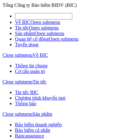
Tổng Công ty Bảo hiểm BIDV (BIC)
Về BIC
Open submenu
Tin tức
Open submenu
Sản phẩm
Open submenu
Quan hệ cổ đông
Open submenu
Tuyển dụng
Close submenu
Về BIC
Thông tin chung
Cơ cấu quản trị
Close submenu
Tin tức
Tin tức BIC
Chương trình khuyến mại
Thông báo
Close submenu
Sản phẩm
Bảo hiểm doanh nghiệp
Bảo hiểm cá nhân
Bancassurance