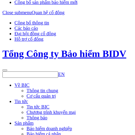
Công bố sản phẩm bảo hiểm mới
Close submenu
Quan hệ cổ đông
Công bố thông tin
Các báo cáo
Đại hội đồng cổ đông
Hỗ trợ cổ đông
Tổng Công ty Bảo hiểm BIDV
EN
Về BIC
Thông tin chung
Cơ cấu quản trị
Tin tức
Tin tức BIC
Chương trình khuyến mại
Thông báo
Sản phẩm
Bảo hiểm doanh nghiệp
Bảo hiểm cá nhân