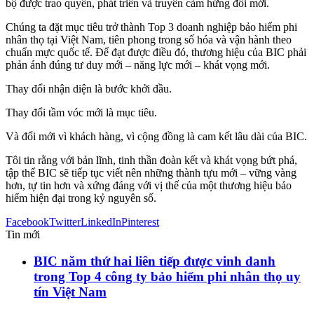
bộ được trao quyền, phát triển và truyền cảm hứng đổi mới.
Chúng ta đặt mục tiêu trở thành Top 3 doanh nghiệp bảo hiểm phi
nhân thọ tại Việt Nam, tiên phong trong số hóa và vận hành theo
chuẩn mực quốc tế. Để đạt được điều đó, thương hiệu của BIC phải
phản ánh đúng tư duy mới – năng lực mới – khát vọng mới.
Thay đổi nhận diện là bước khởi đầu.
Thay đổi tầm vóc mới là mục tiêu.
Và đổi mới vì khách hàng, vì cộng đồng là cam kết lâu dài của BIC.
Tôi tin rằng với bản lĩnh, tinh thần đoàn kết và khát vọng bứt phá,
tập thể BIC sẽ tiếp tục viết nên những thành tựu mới – vững vàng
hơn, tự tin hơn và xứng đáng với vị thế của một thương hiệu bảo
hiểm hiện đại trong kỷ nguyên số.
Facebook
Twitter
LinkedIn
Pinterest
Tin mới
BIC năm thứ hai liên tiếp được vinh danh
trong Top 4 công ty bảo hiểm phi nhân thọ uy
tín Việt Nam