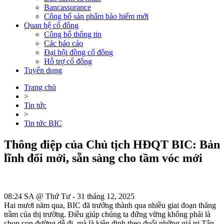
Bancassurance
Công bố sản phẩm bảo hiểm mới
Quan hệ cổ đông
Công bố thông tin
Các báo cáo
Đại hội đồng cổ đông
Hỗ trợ cổ đông
Tuyển dụng
Trang chủ
>
Tin tức
>
Tin tức BIC
Thông điệp của Chủ tịch HĐQT BIC: Bản
lĩnh đổi mới, sẵn sàng cho tầm vóc mới
08:24 SA @ Thứ Tư - 31 tháng 12, 2025
Hai mươi năm qua, BIC đã trưởng thành qua nhiều giai đoạn thăng
trầm của thị trường. Điều giúp chúng ta đứng vững không phải là
chọn con đường dễ đi, mà là kiên định theo đuổi những giá trị Tận