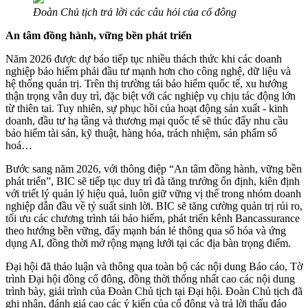
Đoàn Chủ tịch trả lời các câu hỏi của cổ đông
An tâm đồng hành, vững bền phát triển
Năm 2026 được dự báo tiếp tục nhiều thách thức khi các doanh
nghiệp bảo hiểm phải đầu tư mạnh hơn cho công nghệ, dữ liệu và
hệ thống quản trị. Trên thị trường tái bảo hiểm quốc tế, xu hướng
thận trọng vẫn duy trì, đặc biệt với các nghiệp vụ chịu tác động lớn
từ thiên tai. Tuy nhiên, sự phục hồi của hoạt động sản xuất - kinh
doanh, đầu tư hạ tầng và thương mại quốc tế sẽ thúc đẩy nhu cầu
bảo hiểm tài sản, kỹ thuật, hàng hóa, trách nhiệm, sản phẩm số
hoá…
Bước sang năm 2026, với thông điệp “An tâm đồng hành, vững bền
phát triển”, BIC sẽ tiếp tục duy trì đà tăng trưởng ổn định, kiên định
với triết lý quản lý hiệu quả, luôn giữ vững vị thế trong nhóm doanh
nghiệp dẫn đầu về tỷ suất sinh lời. BIC sẽ tăng cường quản trị rủi ro,
tối ưu các chương trình tái bảo hiểm, phát triển kênh Bancassurance
theo hướng bền vững, đẩy mạnh bán lẻ thông qua số hóa và ứng
dụng AI, đồng thời mở rộng mạng lưới tại các địa bàn trọng điểm.
Đại hội đã thảo luận và thông qua toàn bộ các nội dung Báo cáo, Tờ
trình Đại hội đồng cổ đông, đồng thời thống nhất cao các nội dung
trình bày, giải trình của Đoàn Chủ tịch tại Đại hội. Đoàn Chủ tịch đã
ghi nhận, đánh giá cao các ý kiến của cổ đông và trả lời thấu đáo