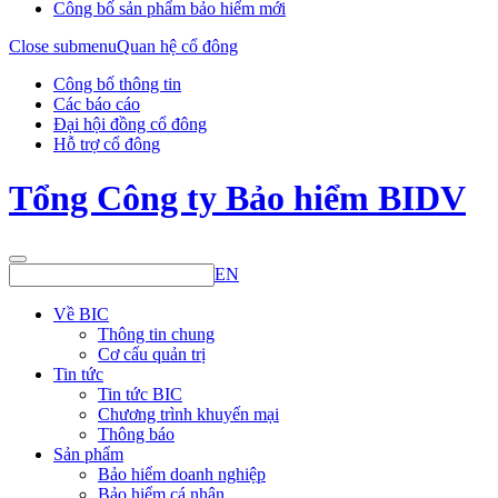
Công bố sản phẩm bảo hiểm mới
Close submenu
Quan hệ cổ đông
Công bố thông tin
Các báo cáo
Đại hội đồng cổ đông
Hỗ trợ cổ đông
Tổng Công ty Bảo hiểm BIDV
EN
Về BIC
Thông tin chung
Cơ cấu quản trị
Tin tức
Tin tức BIC
Chương trình khuyến mại
Thông báo
Sản phẩm
Bảo hiểm doanh nghiệp
Bảo hiểm cá nhân