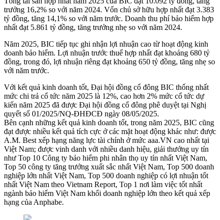
Tổng tài sản hợp nhất năm 2025 của BIC đạt 10.092 tỷ đồng, tăng
trưởng 16,2% so với năm 2024. Vốn chủ sở hữu hợp nhất đạt 3.383
tỷ đồng, tăng 14,1% so với năm trước. Doanh thu phí bảo hiểm hợp
nhất đạt 5.861 tỷ đồng, tăng trưởng nhẹ so với năm 2024.
Năm 2025, BIC tiếp tục ghi nhận lợi nhuận cao từ hoạt động kinh
doanh bảo hiểm. Lợi nhuận trước thuế hợp nhất đạt khoảng 680 tỷ
đồng, trong đó, lợi nhuận riêng đạt khoảng 650 tỷ đồng, tăng nhẹ so
với năm trước.
Với kết quả kinh doanh tốt, Đại hội đồng cổ đông BIC thống nhất
mức chi trả cổ tức năm 2025 là 12%, cao hơn 2% mức cổ tức dự
kiến năm 2025 đã được Đại hội đồng cổ đông phê duyệt tại Nghị
quyết số 01/2025/NQ-ĐHĐCĐ ngày 08/05/2025.
Bên cạnh những kết quả kinh doanh tốt, trong năm 2025, BIC cũng
đạt được nhiều kết quả tích cực ở các mặt hoạt động khác như: được
A.M. Best xếp hạng năng lực tài chính ở mức aaa.VN cao nhất tại
Việt Nam; được vinh danh với nhiều danh hiệu, giải thưởng uy tín
như Top 10 Công ty bảo hiểm phi nhân thọ uy tín nhất Việt Nam,
Top 50 công ty tăng trưởng xuất sắc nhất Việt Nam, Top 500 doanh
nghiệp lớn nhất Việt Nam, Top 500 doanh nghiệp có lợi nhuận tốt
nhất Việt Nam theo Vietnam Report, Top 1 nơi làm việc tốt nhất
ngành bảo hiểm Việt Nam khối doanh nghiệp lớn theo kết quả xếp
hạng của Anphabe.