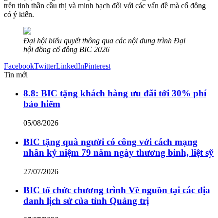
trên tinh thần cầu thị và minh bạch đối với các vấn đề mà cổ đông
có ý kiến.
Đại hội biểu quyết thông qua các nội dung trình Đại
hội đồng cổ đông BIC 2026
Facebook
Twitter
LinkedIn
Pinterest
Tin mới
8.8: BIC tặng khách hàng ưu đãi tới 30% phí
bảo hiểm
05/08/2026
BIC tặng quà người có công với cách mạng
nhân kỷ niệm 79 năm ngày thương binh, liệt sỹ
27/07/2026
BIC tổ chức chương trình Về nguồn tại các địa
danh lịch sử của tỉnh Quảng trị