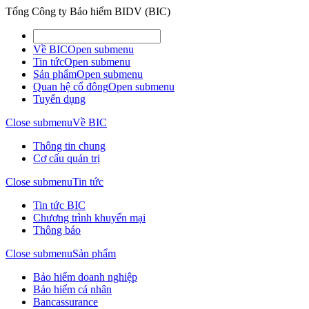
Tổng Công ty Bảo hiểm BIDV (BIC)
Về BIC
Open submenu
Tin tức
Open submenu
Sản phẩm
Open submenu
Quan hệ cổ đông
Open submenu
Tuyển dụng
Close submenu
Về BIC
Thông tin chung
Cơ cấu quản trị
Close submenu
Tin tức
Tin tức BIC
Chương trình khuyến mại
Thông báo
Close submenu
Sản phẩm
Bảo hiểm doanh nghiệp
Bảo hiểm cá nhân
Bancassurance