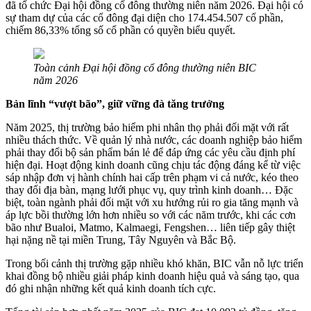
đã tổ chức Đại hội đồng cổ đông thường niên năm 2026. Đại hội có
sự tham dự của các cổ đông đại diện cho 174.454.507 cổ phần,
chiếm 86,33% tổng số cổ phần có quyền biểu quyết.
Toàn cảnh Đại hội đồng cổ đông thường niên BIC
năm 2026
Bản lĩnh “vượt bão”, giữ vững đà tăng trưởng
Năm 2025, thị trường bảo hiểm phi nhân thọ phải đối mặt với rất
nhiều thách thức. Về quản lý nhà nước, các doanh nghiệp bảo hiểm
phải thay đổi bộ sản phẩm bán lẻ để đáp ứng các yêu cầu định phí
hiện đại. Hoạt động kinh doanh cũng chịu tác động đáng kể từ việc
sáp nhập đơn vị hành chính hai cấp trên phạm vi cả nước, kéo theo
thay đổi địa bàn, mạng lưới phục vụ, quy trình kinh doanh… Đặc
biệt, toàn ngành phải đối mặt với xu hướng rủi ro gia tăng mạnh và
áp lực bồi thường lớn hơn nhiều so với các năm trước, khi các cơn
bão như Bualoi, Matmo, Kalmaegi, Fengshen… liên tiếp gây thiệt
hại nặng nề tại miền Trung, Tây Nguyên và Bắc Bộ.
Trong bối cảnh thị trường gặp nhiều khó khăn, BIC vẫn nỗ lực triển
khai đồng bộ nhiều giải pháp kinh doanh hiệu quả và sáng tạo, qua
đó ghi nhận những kết quả kinh doanh tích cực.