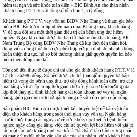
hiểm tai nạn và sức khỏe toàn diện – BIC Bình An cho thân nhân
khách hàng P.T.T.V với tổng số tiền hơn 1,5 tỷ đồng.
Khách hàng P.T.T.V. vay vốn tại BIDV Nha Trang và tham gia bảo
hiểm BIC Bình An trong nhiều năm qua. Không may, khách hàng
V. đã qua đời sau một thời gian điều trị căn bệnh ung thư hiểm
nghèo. Ngay khi nhận được tin báo từ thân nhân khách hàng, BIC
Nam Trung Bộ cùng BIDV Nha Trang đã kịp thời đến thăm hỏi,
động viên, đồng thời tích cực phối hợp với gia đình để nhanh chóng
hoàn thiện thủ tục, hồ sơ bồi thường nhằm giải quyết quyền lợi bảo
hiểm theo đúng cam kết.
Tổng số tiền thực tế được chi trả cho gia đình khách hàng P.T.T.V là
1.518.136.986 đồng. Số tiền được chi trả (bao gồm quyền lợi bảo
hiểm tử vong do bệnh ung thư, trợ cấp đồng hành toàn diện, trợ cấp
mai táng và trợ cấp trong thời gian chờ xử lý hồ sơ bồi thường) đã
kịp thời thay gia đình khách hàng tất toán khoản nợ vay tại ngân
hàng, giúp gia đình vơi bớt gánh nặng để sớm ổn định cuộc sống.
Sản phẩm BIC Bình An được thiết kế chuyên biệt để bảo vệ toàn
diện cho khách hàng trong suốt thời gian vay vốn tại Ngân hàng.
Trước thực trạng các nguy cơ về sức khỏe, đặc biệt là bệnh hiểm
nghèo ngày càng gia tăng, việc chi trả quyền lợi bảo hiểm với giá trị
lớn một lần nữa khẳng định vai trò là "lá chắn" tài chính vững chắc
và mang ý nghĩa nhân văn sâu sắc của sản phẩm, giúp khách hàng