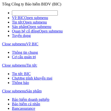
Tổng Công ty Bảo hiểm BIDV (BIC)
Về BIC
Open submenu
Tin tức
Open submenu
Sản phẩm
Open submenu
Quan hệ cổ đông
Open submenu
Tuyển dụng
Close submenu
Về BIC
Thông tin chung
Cơ cấu quản trị
Close submenu
Tin tức
Tin tức BIC
Chương trình khuyến mại
Thông báo
Close submenu
Sản phẩm
Bảo hiểm doanh nghiệp
Bảo hiểm cá nhân
Bancassurance