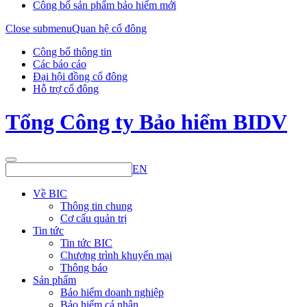
Công bố sản phẩm bảo hiểm mới
Close submenu
Quan hệ cổ đông
Công bố thông tin
Các báo cáo
Đại hội đồng cổ đông
Hỗ trợ cổ đông
Tổng Công ty Bảo hiểm BIDV
EN
Về BIC
Thông tin chung
Cơ cấu quản trị
Tin tức
Tin tức BIC
Chương trình khuyến mại
Thông báo
Sản phẩm
Bảo hiểm doanh nghiệp
Bảo hiểm cá nhân