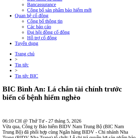
Bancassurance
Công bố sản phẩm bảo hiểm mới
Quan hệ cổ đông
Công bố thông tin
Các báo cáo
Đại hội đồng cổ đông
Hỗ trợ cổ đông
Tuyển dụng
Trang chủ
>
Tin tức
>
Tin tức BIC
BIC Bình An: Lá chắn tài chính trước
biến cố bệnh hiểm nghèo
06:10 CH @ Thứ Tư - 27 tháng 5, 2026
Vừa qua, Công ty Bảo hiểm BIDV Nam Trung Bộ (BIC Nam
Trung Bộ) đã phối hợp cùng Ngân hàng BIDV - Chi nhánh Nha
Trang (BIDV Nha Trang) tổ chức Lễ chi trả quyền lợi sản phẩm bảo