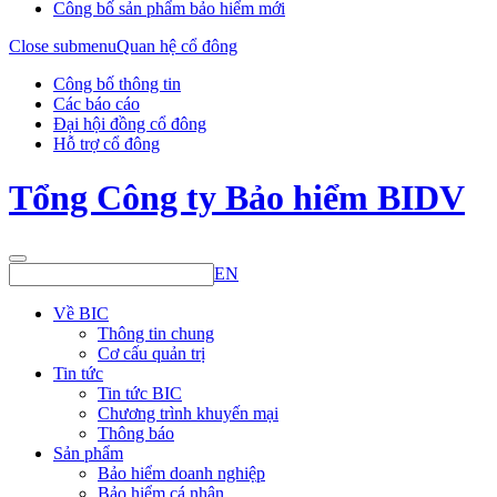
Công bố sản phẩm bảo hiểm mới
Close submenu
Quan hệ cổ đông
Công bố thông tin
Các báo cáo
Đại hội đồng cổ đông
Hỗ trợ cổ đông
Tổng Công ty Bảo hiểm BIDV
EN
Về BIC
Thông tin chung
Cơ cấu quản trị
Tin tức
Tin tức BIC
Chương trình khuyến mại
Thông báo
Sản phẩm
Bảo hiểm doanh nghiệp
Bảo hiểm cá nhân