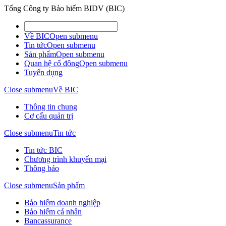
Tổng Công ty Bảo hiểm BIDV (BIC)
Về BIC
Open submenu
Tin tức
Open submenu
Sản phẩm
Open submenu
Quan hệ cổ đông
Open submenu
Tuyển dụng
Close submenu
Về BIC
Thông tin chung
Cơ cấu quản trị
Close submenu
Tin tức
Tin tức BIC
Chương trình khuyến mại
Thông báo
Close submenu
Sản phẩm
Bảo hiểm doanh nghiệp
Bảo hiểm cá nhân
Bancassurance