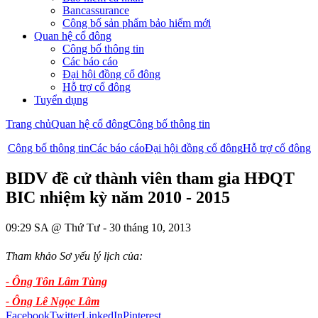
Bancassurance
Công bố sản phẩm bảo hiểm mới
Quan hệ cổ đông
Công bố thông tin
Các báo cáo
Đại hội đồng cổ đông
Hỗ trợ cổ đông
Tuyển dụng
Trang chủ
Quan hệ cổ đông
Công bố thông tin
Công bố thông tin
Các báo cáo
Đại hội đồng cổ đông
Hỗ trợ cổ đông
BIDV đề cử thành viên tham gia HĐQT
BIC nhiệm kỳ năm 2010 - 2015
09:29 SA @ Thứ Tư - 30 tháng 10, 2013
Tham khảo Sơ yếu lý lịch của:
- Ông Tôn Lâm Tùng
- Ông Lê Ngọc Lâm
Facebook
Twitter
LinkedIn
Pinterest