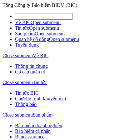
Tổng Công ty Bảo hiểm BIDV (BIC)
Về BIC
Open submenu
Tin tức
Open submenu
Sản phẩm
Open submenu
Quan hệ cổ đông
Open submenu
Tuyển dụng
Close submenu
Về BIC
Thông tin chung
Cơ cấu quản trị
Close submenu
Tin tức
Tin tức BIC
Chương trình khuyến mại
Thông báo
Close submenu
Sản phẩm
Bảo hiểm doanh nghiệp
Bảo hiểm cá nhân
Bancassurance