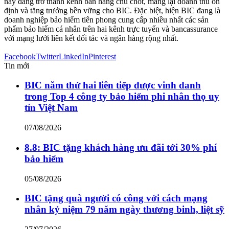
này đang trở thành kênh bán hàng chủ chốt, mang lại doanh thu ổn
định và tăng trưởng bền vững cho BIC. Đặc biệt, hiện BIC đang là
doanh nghiệp bảo hiểm tiên phong cung cấp nhiều nhất các sản
phẩm bảo hiểm cá nhân trên hai kênh trực tuyến và bancassurance
với mạng lưới liên kết đối tác và ngân hàng rộng nhất.
Facebook
Twitter
LinkedIn
Pinterest
Tin mới
BIC năm thứ hai liên tiếp được vinh danh
trong Top 4 công ty bảo hiểm phi nhân thọ uy
tín Việt Nam
07/08/2026
8.8: BIC tặng khách hàng ưu đãi tới 30% phí
bảo hiểm
05/08/2026
BIC tặng quà người có công với cách mạng
nhân kỷ niệm 79 năm ngày thương binh, liệt sỹ