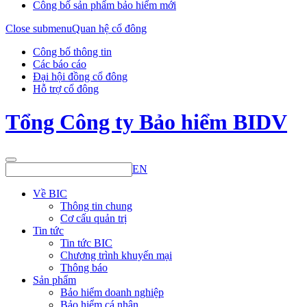
Công bố sản phẩm bảo hiểm mới
Close submenu
Quan hệ cổ đông
Công bố thông tin
Các báo cáo
Đại hội đồng cổ đông
Hỗ trợ cổ đông
Tổng Công ty Bảo hiểm BIDV
EN
Về BIC
Thông tin chung
Cơ cấu quản trị
Tin tức
Tin tức BIC
Chương trình khuyến mại
Thông báo
Sản phẩm
Bảo hiểm doanh nghiệp
Bảo hiểm cá nhân