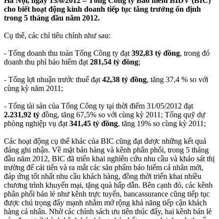
Hà Nội, ngày 13/6/2012 – Tổng Công ty Bảo hiểm BIDV (BIC)
cho biết hoạt động kinh doanh tiếp tục tăng trưởng ổn định
trong 5 tháng đầu năm 2012.
Cụ thể, các chỉ tiêu chính như sau:
- Tổng doanh thu toàn Tổng Công ty đạt
392,83 tỷ đồng
, trong đó
doanh thu phí bảo hiểm đạt
281,54 tỷ đồng
;
- Tổng lợi nhuận trước thuế đạt
42,38 tỷ đồng
, tăng 37,4 % so với
cùng kỳ năm 2011;
- Tổng tài sản của Tổng Công ty tại thời điểm 31/05/2012 đạt
2.231,92 tỷ
đồng, tăng 67,5% so với cùng kỳ 2011; Tổng quỹ dự
phòng nghiệp vụ đạt
341,45 tỷ đồng
, tăng 19% so cùng kỳ 2011;
Các hoạt động cụ thể khác của BIC cũng đạt được những kết quả
đáng ghi nhận. Về mặt bán hàng và kênh phân phối, trong 5 tháng
đầu năm 2012, BIC đã triển khai nghiên cứu nhu cầu và khảo sát thị
trường để cải tiến và ra mắt các sản phẩm bảo hiểm cá nhân mới,
đáp ứng tốt nhất nhu cầu khách hàng, đồng thời triển khai nhiều
chương trình khuyến mại, tặng quà hấp dẫn. Bên cạnh đó, các kênh
phân phối bán lẻ như kênh trực tuyến, bancassurance cũng tiếp tục
được chú trọng đẩy mạnh nhằm mở rộng khả năng tiếp cận khách
hàng cá nhân. Nhờ các chính sách ưu tiên thúc đẩy, hai kênh bán lẻ